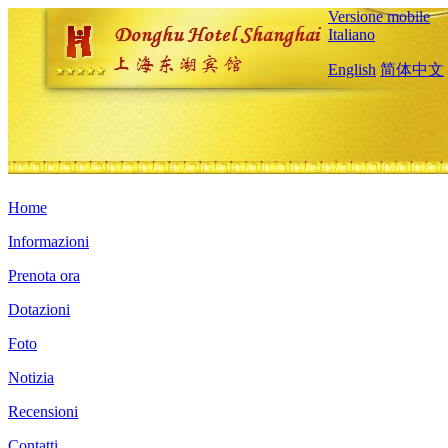
Versione mobile
Italiano
English
简体中文
Home
Informazioni
Prenota ora
Dotazioni
Foto
Notizia
Recensioni
Contatti