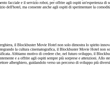
mento facciale e il servizio robot, per offrire agli ospiti un'esperienza 
ervizio dell'hotel, ma consente anche agli ospiti di sperimentare la comod
rghiera, il Blockbuster Movie Hotel non solo dimostra lo spirito innova
Integrando la cultura cinematografica, il Blockbuster Movie Hotel non so
rsificata. Abbiamo motivo di credere che, nel futuro sviluppo, il Blockb
temente e a offrire agli ospiti sempre più sorprese e attenzioni. Allo st
ettore alberghiero, guidandolo verso un percorso di sviluppo più diversi