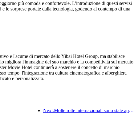
di soggiorno più comoda e confortevole. L'introduzione di questi servizi
ità e le sorprese portate dalla tecnologia, godendo al contempo di una
tivo e l'acume di mercato dello Yibai Hotel Group, ma stabilisce
lo migliora l'immagine del suo marchio e la competitività sul mercato,
uster Movie Hotel continuerà a sostenere il concetto di marchio
esso tempo, l'integrazione tra cultura cinematografica e alberghiera
ficato e personalizzato.
Next:Molte rotte internazionali sono state aperte e incrementate di recente