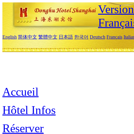
Versio
Françai
English
简体中文
繁體中文
日本語
한국어
Deutsch
Français
Itali
Accueil
Hôtel Infos
Réserver