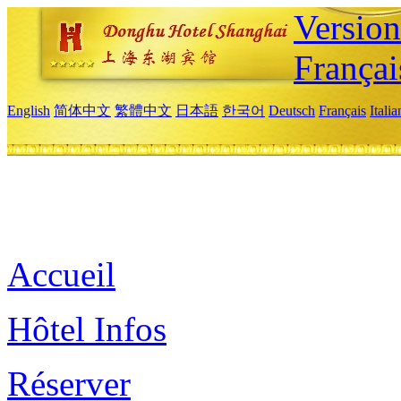
Versio
Françai
English
简体中文
繁體中文
日本語
한국어
Deutsch
Français
Itali
Accueil
Hôtel Infos
Réserver