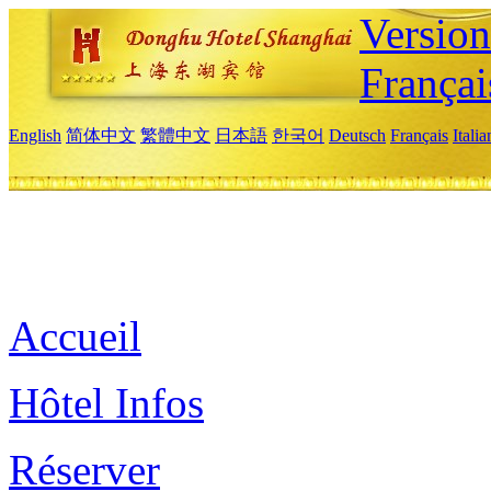
Versio
Françai
English
简体中文
繁體中文
日本語
한국어
Deutsch
Français
Itali
Accueil
Hôtel Infos
Réserver