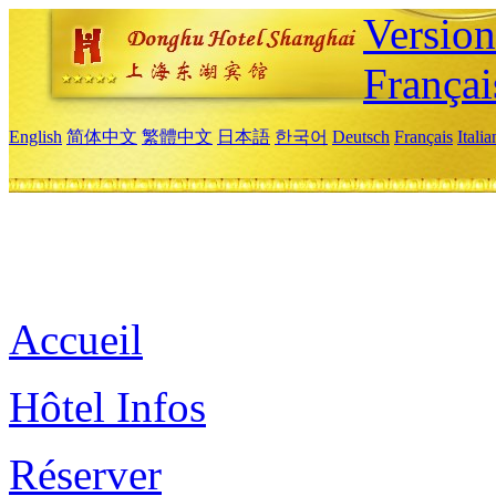
Versio
Françai
English
简体中文
繁體中文
日本語
한국어
Deutsch
Français
Itali
Accueil
Hôtel Infos
Réserver