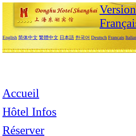
Versio
Françai
English
简体中文
繁體中文
日本語
한국어
Deutsch
Français
Itali
Accueil
Hôtel Infos
Réserver