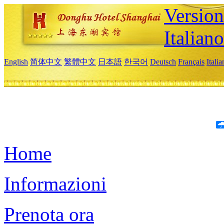
Version
Italiano
English
简体中文
繁體中文
日本語
한국어
Deutsch
Français
Itali
Home
Informazioni
Prenota ora