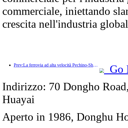
commerciale, iniettando slan
crescita nell'industria glob
Prev:La ferrovia ad alta velocità Pechino-Shanghai e l'istituto di economia ferroviaria cinese hanno raggiunto una cooperazione strategica per promuovere congiuntamente lo sviluppo di alta qualità della ferrovia ad alta velocità
Go 
Indirizzo: 70 Dongho Road, 
Huayai
Aperto in 1986, Donghu Ho