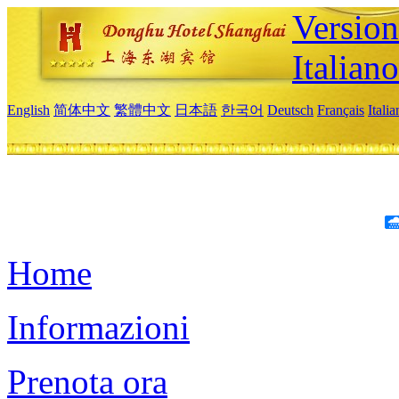
Version
Italiano
English
简体中文
繁體中文
日本語
한국어
Deutsch
Français
Itali
Home
Informazioni
Prenota ora