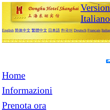
Version
Italiano
English
简体中文
繁體中文
日本語
한국어
Deutsch
Français
Itali
Home
Informazioni
Prenota ora