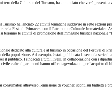
ero della Cultura e del Turismo, ha annunciato che verrà presentata al pu
del Turismo ha lanciato 22 attività tematiche suddivise in sette sezioni pr
brare la Festa di Primavera con il Patrimonio Culturale Immateriale e 
i terranno le attività di promozione dell'immagine turistica nazionale 
ionale dedicato alla cultura e al turismo in occasione del Festival di Pr
cio della popolazione. Ad esempio, è stata pubblicata la seconda serie d
per il pubblico. I sindacati a tutti i livelli, in collaborazione con i dipar
e e altri dipartimenti hanno offerto agevolazioni per l'acquisto di bigliet
i consumatori attraverso l'emissione di voucher, sconti sui biglietti e pro