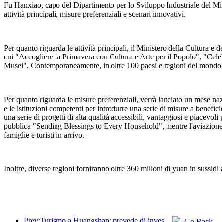
Fu Hanxiao, capo del Dipartimento per lo Sviluppo Industriale del Minist
attività principali, misure preferenziali e scenari innovativi.
Per quanto riguarda le attività principali, il Ministero della Cultura e 
cui "Accogliere la Primavera con Cultura e Arte per il Popolo", "Cele
Musei". Contemporaneamente, in oltre 100 paesi e regioni del mondo s
Per quanto riguarda le misure preferenziali, verrà lanciato un mese naz
e le istituzioni competenti per introdurre una serie di misure a benefi
una serie di progetti di alta qualità accessibili, vantaggiosi e piacevoli 
pubblica "Sending Blessings to Every Household", mentre l'aviazione civil
famiglie e turisti in arrivo.
Inoltre, diverse regioni forniranno oltre 360 milioni di yuan in sussidi a
Prev:Turismo a Huangshan: prevede di investire 530 milioni di yuan nella ristrutturazione degli hotel
Go Back