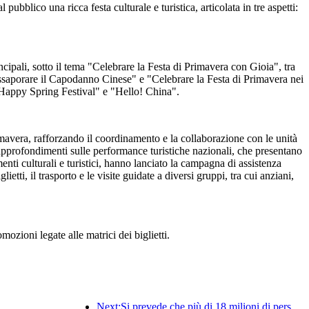
bblico una ricca festa culturale e turistica, articolata in tre aspetti:
incipali, sotto il tema "Celebrare la Festa di Primavera con Gioia", tra
Assaporare il Capodanno Cinese" e "Celebrare la Festa di Primavera nei
"Happy Spring Festival" e "Hello! China".
imavera, rafforzando il coordinamento e la collaborazione con le unità
i approfondimenti sulle performance turistiche nazionali, che presentano
timenti culturali e turistici, hanno lanciato la campagna di assistenza
ti, il trasporto e le visite guidate a diversi gruppi, tra cui anziani,
mozioni legate alle matrici dei biglietti.
Next:Si prevede che più di 18 milioni di persone entreranno e usciranno dal Paese durante i 9 giorni di festività della Festa di Primavera.