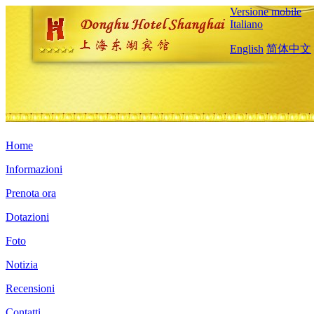
Versione mobile
Italiano
English
简体中文
Home
Informazioni
Prenota ora
Dotazioni
Foto
Notizia
Recensioni
Contatti