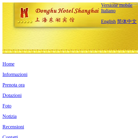
Versione mobile
Italiano
English
简体中文
Home
Informazioni
Prenota ora
Dotazioni
Foto
Notizia
Recensioni
Contatti