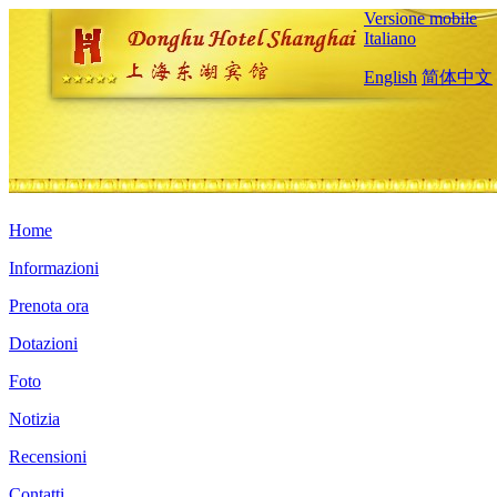
Versione mobile
Italiano
English
简体中文
Home
Informazioni
Prenota ora
Dotazioni
Foto
Notizia
Recensioni
Contatti