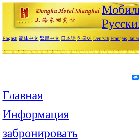
Мобиль
Русски
English
简体中文
繁體中文
日本語
한국어
Deutsch
Français
Itali
Главная
Информация
забронировать