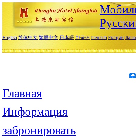
Мобиль
Русски
English
简体中文
繁體中文
日本語
한국어
Deutsch
Français
Itali
Главная
Информация
забронировать