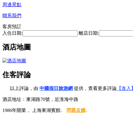
周邊景點
聯系我們
客房預訂
入住日期:
離店日期:
酒店地圖
住客評論
以上評論，由
中國假日旅游網
提供，查看更多評論
【進入
酒店地址：東湖路70號，近淮海中路
1986年開業， 上海東湖賓館.
問題反饋
.