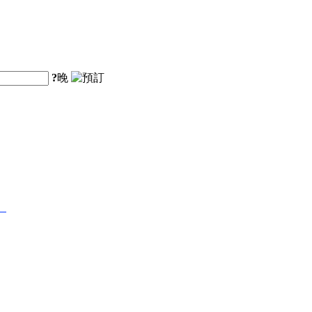
?
晚
】