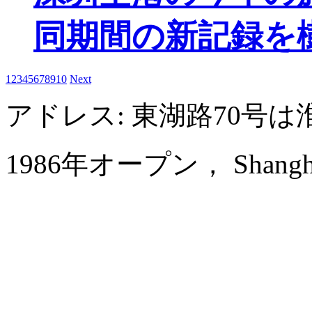
同期間の新記録を
1
2
3
4
5
6
7
8
9
10
Next
アドレス: 東湖路70号
1986年オープン， Shanghai 