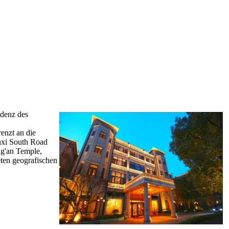
idenz des
enzt an die
anxi South Road
ng'an Temple,
ten geografischen