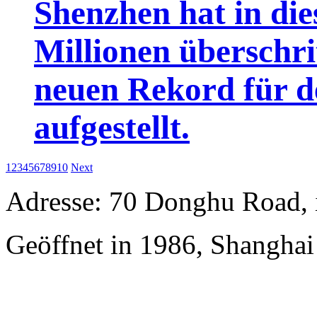
Shenzhen hat in di
Millionen überschri
neuen Rekord für d
aufgestellt.
1
2
3
4
5
6
7
8
9
10
Next
Adresse: 70 Donghu Road, 
Geöffnet in 1986, Shangha