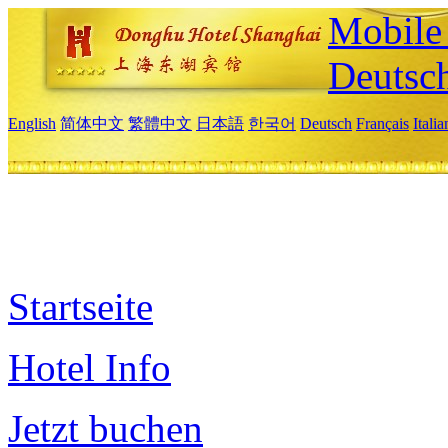
Mobile 
Deutsc
English
简体中文
繁體中文
日本語
한국어
Deutsch
Français
Itali
Startseite
Hotel Info
Jetzt buchen