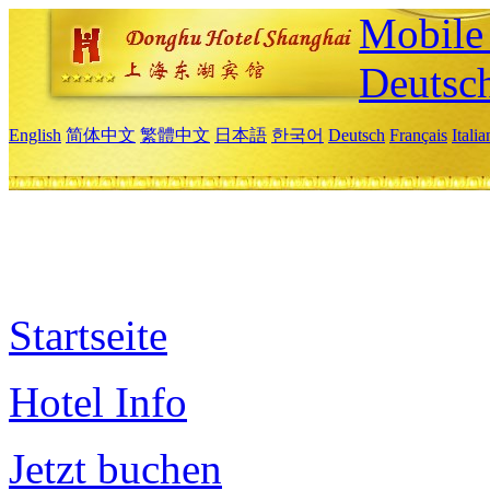
Mobile 
Deutsc
English
简体中文
繁體中文
日本語
한국어
Deutsch
Français
Itali
Startseite
Hotel Info
Jetzt buchen